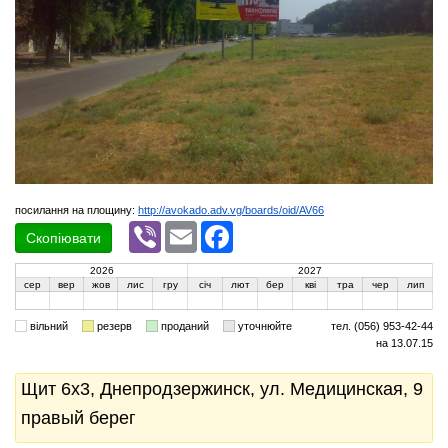
посилання на площину:
http://avokado.adv.vg/boards/oid/AV66
Viber
Email
Facebook
Скопіювати
2026
2027
сер
вер
жов
лис
гру
січ
лют
бер
кві
тра
чер
лип
вільний
резерв
проданий
уточнюйте
тел. (056) 953-42-44
на 13.07.15
Щит 6x3, Днепродзержинск, ул. Медицинская, 9
правый берег