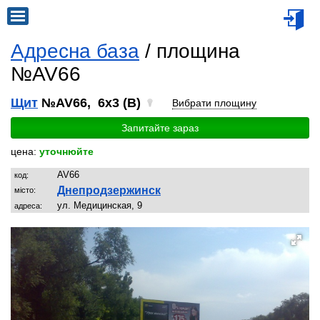
Адресна база
/ площина
№AV66
Щит
№AV66, 6x3 (B)
Вибрати площину
Запитайте зараз
цена:
уточнюйте
AV66
код:
Днепродзержинск
місто:
ул. Медицинская, 9
адреса: