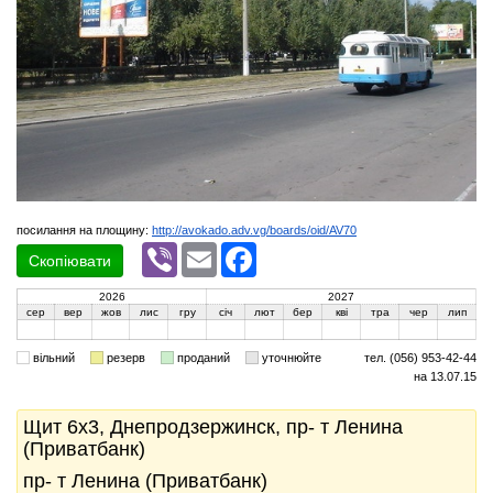
посилання на площину:
http://avokado.adv.vg/boards/oid/AV70
Viber
Email
Facebook
Скопіювати
2026
2027
сер
вер
жов
лис
гру
січ
лют
бер
кві
тра
чер
лип
вільний
резерв
проданий
уточнюйте
тел. (056) 953-42-44
на 13.07.15
Щит 6x3, Днепродзержинск, пр- т Ленина
(Приватбанк)
пр- т Ленина (Приватбанк)