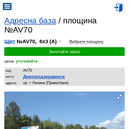
Адресна база
/ площина
№AV70
Щит
№AV70, 6x3 (A)
Вибрати площину
Запитайте зараз
цена:
уточнюйте
AV70
код:
Днепродзержинск
місто:
пр- т Ленина (Приватбанк)
адреса: