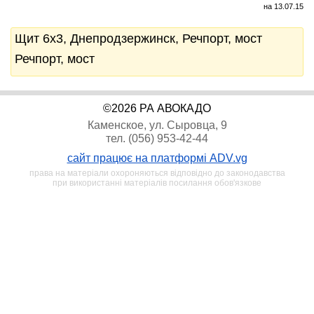
на 13.07.15
Щит 6x3, Днепродзержинск, Речпорт, мост
Речпорт, мост
©2026 РА АВОКАДО
Каменское, ул. Сыровца, 9
тел. (056) 953-42-44
сайт працює на платформі ADV.vg
права на матеріали охороняються відповідно до законодавства
при використанні матеріалів посилання обов'язкове