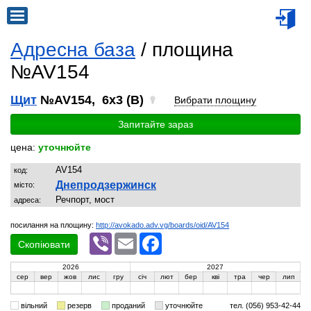
Адресна база
/ площина
№AV154
Щит
№AV154, 6x3 (B)
Вибрати площину
Запитайте зараз
цена:
уточнюйте
AV154
код:
Днепродзержинск
місто:
Речпорт, мост
адреса:
посилання на площину:
http://avokado.adv.vg/boards/oid/AV154
Viber
Email
Facebook
Скопіювати
2026
2027
сер
вер
жов
лис
гру
січ
лют
бер
кві
тра
чер
лип
вільний
резерв
проданий
уточнюйте
тел. (056) 953-42-44