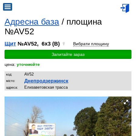
Адресна база
/ площина
№AV52
Щит
№AV52, 6x3 (B)
Вибрати площину
Запитайте зараз
цена:
уточнюйте
AV52
код:
Днепродзержинск
місто:
Елизаветовская трасса
адреса: