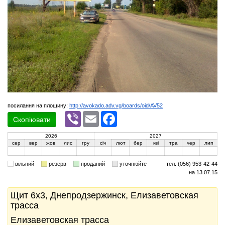
посилання на площину:
http://avokado.adv.vg/boards/oid/AV52
Viber
Email
Facebook
Скопіювати
2026
2027
сер
вер
жов
лис
гру
січ
лют
бер
кві
тра
чер
лип
вільний
резерв
проданий
уточнюйте
тел. (056) 953-42-44
на 13.07.15
Щит 6x3, Днепродзержинск, Елизаветовская
трасса
Елизаветовская трасса