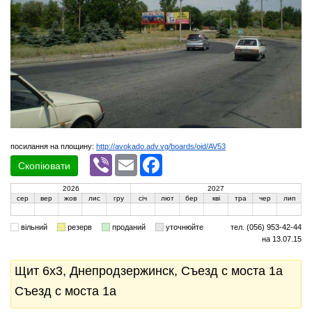
посилання на площину:
http://avokado.adv.vg/boards/oid/AV53
Viber
Email
Facebook
Скопіювати
2026
2027
сер
вер
жов
лис
гру
січ
лют
бер
кві
тра
чер
лип
вільний
резерв
проданий
уточнюйте
тел. (056) 953-42-44
на 13.07.15
Щит 6x3, Днепродзержинск, Съезд с моста 1а
Съезд с моста 1а