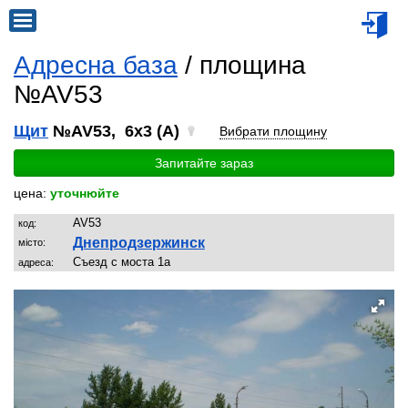
Адресна база
/ площина
№AV53
Щит
№AV53, 6x3 (A)
Вибрати площину
Запитайте зараз
цена:
уточнюйте
AV53
код:
Днепродзержинск
місто:
Съезд с моста 1а
адреса: