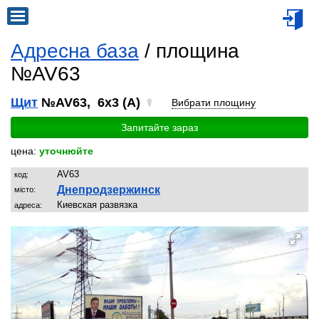
Адресна база
/ площина
№AV63
Щит
№AV63, 6x3 (A)
Вибрати площину
Запитайте зараз
цена:
уточнюйте
AV63
код:
Днепродзержинск
місто:
Киевская развязка
адреса: