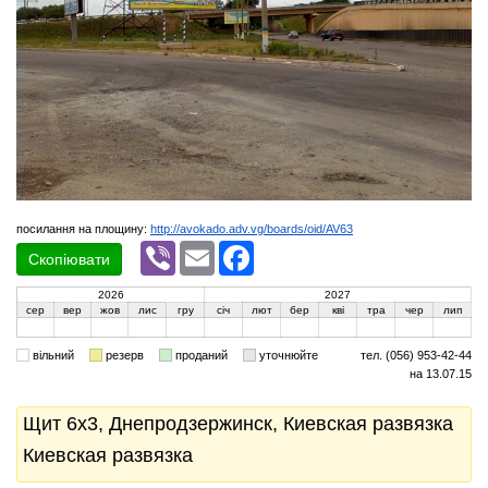
посилання на площину:
http://avokado.adv.vg/boards/oid/AV63
Viber
Email
Facebook
Скопіювати
2026
2027
сер
вер
жов
лис
гру
січ
лют
бер
кві
тра
чер
лип
вільний
резерв
проданий
уточнюйте
тел. (056) 953-42-44
на 13.07.15
Щит 6x3, Днепродзержинск, Киевская развязка
Киевская развязка