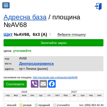
Адресна база
/ площина
№AV68
Щит
№AV68, 6x3 (A)
Вибрати площину
Запитайте зараз
цена:
уточнюйте
AV68
код:
Днепродзержинск
місто:
пр-т Ленина (рынок)
адреса:
посилання на площину:
http://avokado.adv.vg/boards/oid/AV68
Viber
Email
Facebook
Скопіювати
2026
2027
сер
вер
жов
лис
гру
січ
лют
бер
кві
тра
чер
лип
вільний
резерв
проданий
уточнюйте
тел. (056) 953-42-44