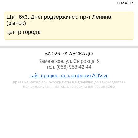
на 13.07.15
Щит 6x3, Днепродзержинск, пр-т Ленина
(рынок)
центр города
©2026 РА АВОКАДО
Каменское, ул. Сыровца, 9
тел. (056) 953-42-44
сайт працює на платформі ADV.vg
права на матеріали охороняються відповідно до законодавства
при використанні матеріалів посилання обов'язкове